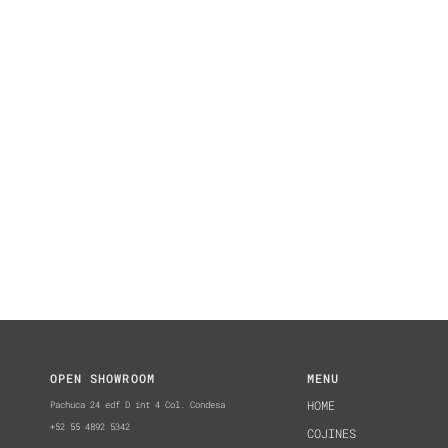
OPEN SHOWROOM
MENU
Pachuca 24 edf D int 4 Col. Condesa
HOME
+52 55 4892 5342
COJINES