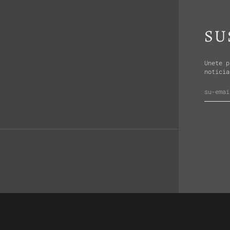
SU
Unete p
noticia