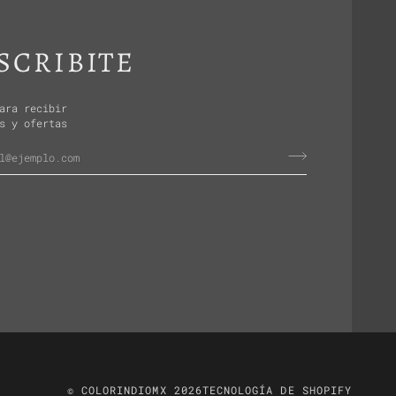
SCRIBITE
ara recibir
s y ofertas
©
COLORINDIOMX
2026
TECNOLOGÍA DE SHOPIFY