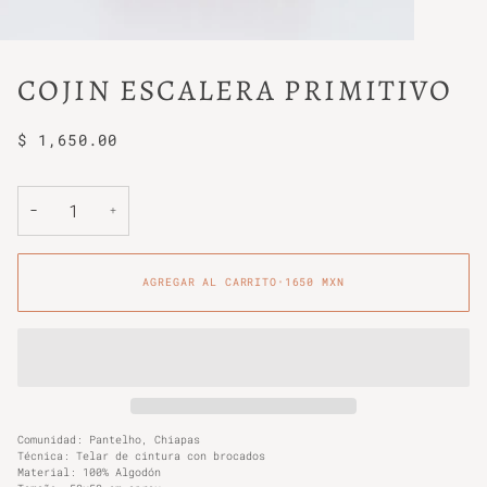
COJIN ESCALERA PRIMITIVO
$ 1,650.00
−
+
AGREGAR AL CARRITO
•
1650 MXN
Comunidad: Pantelho, Chiapas
Técnica: Telar de cintura con brocados
Material: 100% Algodón