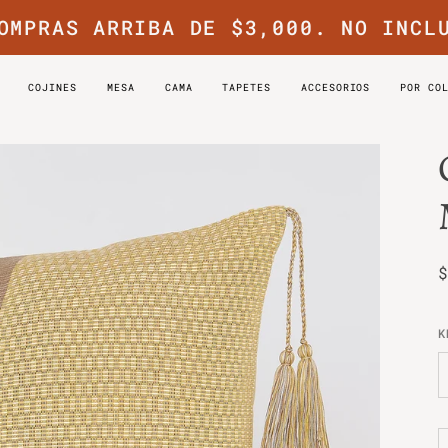
OMPRAS ARRIBA DE $3,000. NO INCL
COJINES
MESA
CAMA
TAPETES
ACCESORIOS
POR CO
K