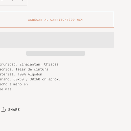
AGREGAR AL CARRITO
•
1300 MXN
omunidad: Zinacantan, Chiapas
écnica: Telar de cintura
aterial: 100% Algodón
amaño: 60x60 / 30x60 cm aprox.
echo a mano en
ee mas
SHARE