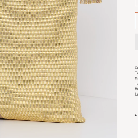
C
T
M
T
H
L