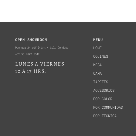
OPEN SHOWROOM
MENU
Pachuca 24 edf D int 4 Col. Condesa
HOME
+52 55 4892 5342
COJINES
LUNES A VIERNES
MESA
10 A 17 HRS.
CAMA
TAPETES
ACCESORIOS
POR COLOR
POR COMMUNIDAD
POR TECNICA