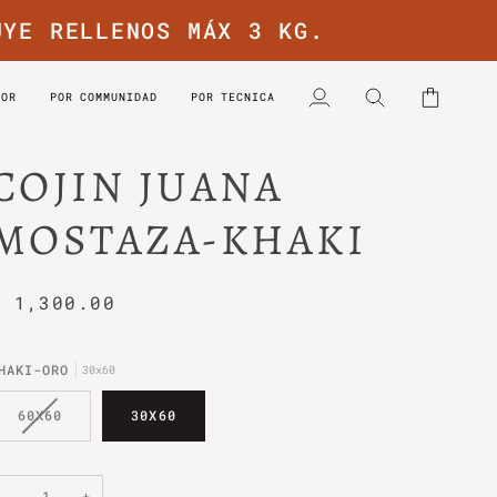
UYE RELLENOS MÁX 3 KG.
LOR
POR COMMUNIDAD
POR TECNICA
Mi
Buscar
Carrito
cuenta
COJIN JUANA
MOSTAZA-KHAKI
$ 1,300.00
HAKI-ORO
30x60
VARIANTE
60X60
30X60
AGOTADA
O
NO
DISPONIBLE
−
+