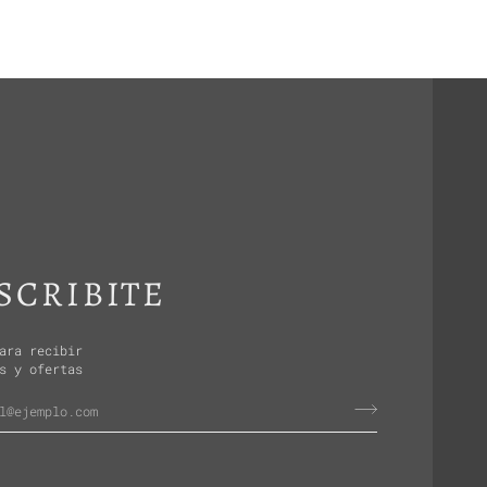
SCRIBITE
ara recibir
s y ofertas