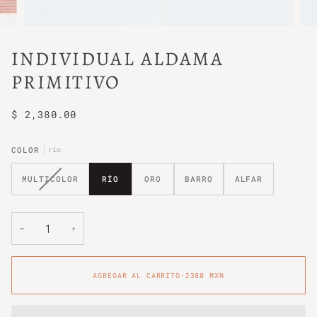
INDIVIDUAL ALDAMA
PRIMITIVO
$ 2,380.00
COLOR
río
VARIANTE
MULTICOLOR
RÍO
ORO
BARRO
ALFAR
AGOTADA
O
NO
DISPONIBLE
−
+
AGREGAR AL CARRITO
•
2380 MXN